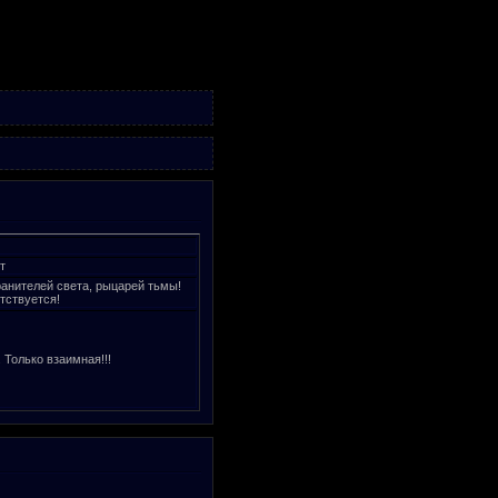
т
ранителей света, рыцарей тьмы!
тствуется!
 Только взаимная!!!