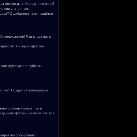
ола-интернат, но Хогвартс по своей
но они учатся там.
ссора? Ошибаетесь, вам придётся
0 предложений! Я два года писал
арности". По одной простой
м нам супермен-полубог на
остью". Создаётся впечатление,
ивоположных полов, так и
о данного форума, если же вас всё
неприятно блокировать