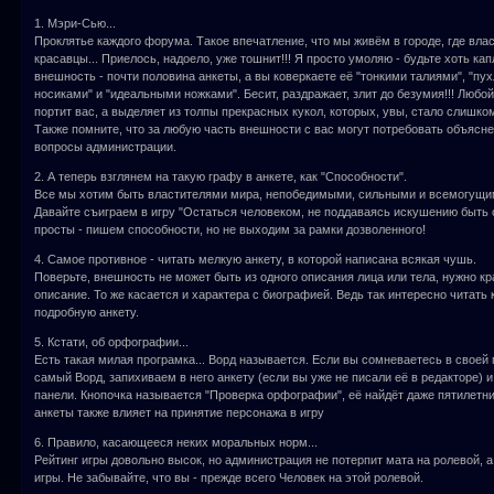
1. Мэри-Сью...
Проклятье каждого форума. Такое впечатление, что мы живём в городе, где влас
красавцы... Приелось, надоело, уже тошнит!!! Я просто умоляю - будьте хоть ка
внешность - почти половина анкеты, а вы коверкаете её "тонкими талиями", "пу
носиками" и "идеальными ножками". Бесит, раздражает, злит до безумия!!! Любой
портит вас, а выделяет из толпы прекрасных кукол, которых, увы, стало слишко
Также помните, что за любую часть внешности с вас могут потребовать объясне
вопросы администрации.
2. А теперь взглянем на такую графу в анкете, как "Способности".
Все мы хотим быть властителями мира, непобедимыми, сильными и всемогущими
Давайте съиграем в игру "Остаться человеком, не поддаваясь искушению быть
просты - пишем способности, но не выходим за рамки дозволенного!
4. Самое противное - читать мелкую анкету, в которой написана всякая чушь.
Поверьте, внешность не может быть из одного описания лица или тела, нужно к
описание. То же касается и характера с биографией. Ведь так интересно читать
подробную анкету.
5. Кстати, об орфографии...
Есть такая милая програмка... Ворд называется. Если вы сомневаетесь в своей 
самый Ворд, запихиваем в него анкету (если вы уже не писали её в редакторе) 
панели. Кнопочка называется "Проверка орфографии", её найдёт даже пятилетн
анкеты также влияет на принятие персонажа в игру
6. Правило, касающееся неких моральных норм...
Рейтинг игры довольно высок, но администрация не потерпит мата на ролевой, а
игры. Не забывайте, что вы - прежде всего Человек на этой ролевой.