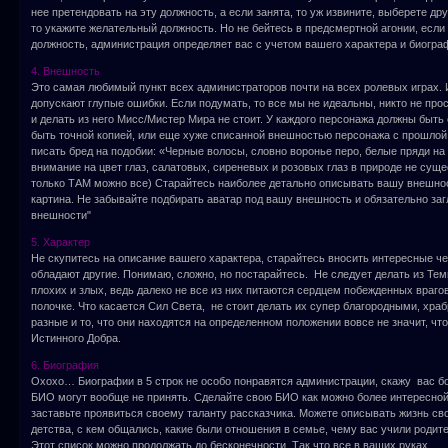
нее претендовать на эту должность, а если занята, то уж извините, выберете др
то укажите желательный должность. Но не бейтесь в предсмертной агонии, если 
должность, администрация определяет вас с учетом вашего характера и биогра
4. Внешность
Это самая любимый пункт всех администраторов почти на всех ролевых играх. 
допускают глупые ошибки. Если подумать, то все мы не идеальны, никто не прос
и делать из него Мисс/Мистер Мира не стоит. У каждого персонажа должны быть 
быть точной копией, или еще хуже списанной внешностью персонажа с прошлой 
писать бред на подобии: «Черные волосы, словно воронье перо, белые пряди на
внимание на цвет глаз, салатовых, сиреневых и розовых глаз в природе не суще
только ТАМ можно все) Старайтесь наиболее детально описывать вашу внешнос
картина. Не забывайте подбирать аватар под вашу внешность и обязательно заг
внешности"
5. Характер
Не скупитесь на описание вашего характера, старайтесь вносить интересные чер
обладают другие. Понимаю, сложно, но постарайтесь. Не следует делать из Тем
плохих и злых, ведь далеко не все из них питаются сердцем побежденных врагов
полочке. Что касается Сил Света, не стоит делать их супер благородными, хра
разные и то, что они находятся на определенном положении вовсе не значит, чт
Истинного Добра.
6. Биография
Охохо… Биографии в 5 строк не особо понравятся администрации, скажу вас бо
БИО могут вообще не принять. Сделайте свою БИО как можно более интересной
заставьте проявиться своему таланту рассказчика. Можете описывать жизнь сво
детства, с кем общались, какие были отношения в семье, чему вас учили родит
Этот список можно продолжать до бесконечности. Так что все в ваших руках.