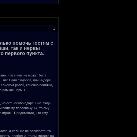
1
олько помочь гостям с
аши, так и нервы
о первого пункта.
тно, что в нем не может быть
, что Ваня Сидоров, или Чидоре
 списком ролей, конечно понятно,
 в рамках нормы.
, но есть особо одаренные люди.
ли вашему персонажу 14, то ему
о играть. Представьте, что ему
ете, а если же не работаете, то
лжность свободна, то вы можете на