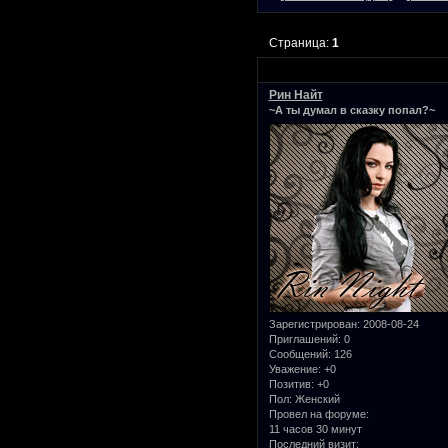
Страница:
1
Рин Найт
~А ты думал в сказку попал?~
Зарегистрирован
: 2008-08-24
Приглашений:
0
Сообщений:
126
Уважение:
+0
Позитив:
+0
Пол:
Женский
Провел на форуме:
11 часов 30 минут
Последний визит: