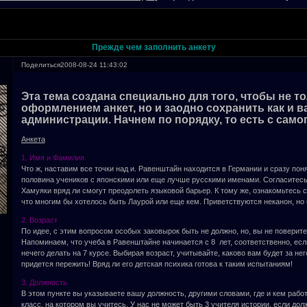
Прежде чем заполнить анкету
Поделиться
2008-08-24 11:43:02
Эта тема создана специально для того, чтобы не т
оформлением анкет, но и заодно сохранить как и в
администрации. Начнем по порядку, то есть с самог
Анкета
1. Имя и Фамилия
Что ж, наставим все точки над и. Равенштайн находится в Германии и сразу поня
половина учеников с японскими или еще лучше русскими именами. Согласитесь
Хамуяки вряд ли смогут преодолеть языковой барьер. К тому же, ознакомьтесь с
что многим бы хотелось быть Лаурой или еще кем. Приветствуются неканон, но
2. Возраст
По идее, с этим вопросом особых заковырок быть не должно, но, вы не поверите
Напоминаем, что учеба в Равенштайне начинается с 8 лет, соответственно, ес
нечего делать на 7 курсе. Выбирая возраст, учитывайте, каково вам будет за нег
придется пережить! Вряд ли его детская психика готова к таким испытаниям!
3. Должность
В этом пункте вы указываете вашу должность, другими словами, где и кем работа
класс, на котором вы учитесь. У нас не может быть 3 учителя истории, если до