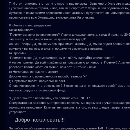
7. И стоит упомянуть о том, что сирот у нас не может быть много. Хоть это и шк
сути тоже школа-интернат, и что, там все сироты? У Лауры и Каи родители есть, 
Думаете, с вами такими одинокими и несчастными будут возиться наши профе
переписывать всю биографию, включая хотя бы опекуна.
8. Очень сильно раздражает:
а)Настойчивость.
"Почему вы меня не принимаете? У меня шикарная анкета, каждый пункт по 20-3
эту анкету, а вы, звери такие. не цените мой труд!!!"
Да, мы - звери. Да, мы не умеем принимать анкеты. Да, мы не видим вашей "шик
причине - вы написали анкету, но даже не заглянули в правила.
б) Просьбы.
"Примите меня. Да, я метаморф, ну и что? Ну сделайте исключение!!!"
А мы не примем. Да ещё и забаним за чрезмерную активность. Почему? А заче
ролевой? Хотите казаться лучше, чем есть? Это не к нам!!!
в) Нежелание исправлять анкету.
Дорогие мои, это помешанность на собственном "я"...
г) Неумение писать нормальные пост.
Очень интересно читать посты по 2-3 строчки, да и те поражают своей "грамотн
что весь форум - это сплошной флуд.
9. Далее хочется напомнить, что рейтинг игры - NC-17
Следовательно разрешены откровенные интимные сцены как с участниками прот
однополые отношения. Если вы не приемлете этого, то вам следует закрыть окн
устраивает...
Добро пожаловать!!!
За любое несоблюдение правил - предупреждение, а затем БАН! Поверьте, нам 