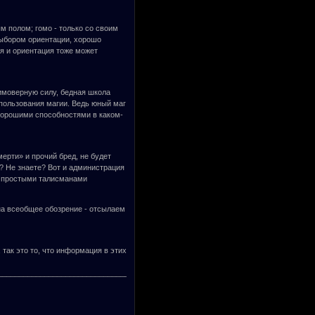
м полом; гомо - только со своим
 выбором ориентации, хорошо
ся и ориентация тоже может
еимоверную силу, бедная школа
спользования магии. Ведь юный маг
хорошими способностями в каком-
мерти» и прочий бред, не будет
ы? Не знаете? Вот и администрация
ся простыми талисманами
на всеобщее обозрение - отсылаем
так это то, что информация в этих
___________________________________________________________________________