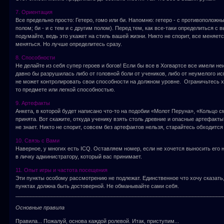
7. Ориентация
Все предельно просто: Гетеро, гомо или би. Напомню: гетеро - с противоположны
полом; би - и с тем и с другим полом). Перед тем, как все-таки определиться с
подумайте, ведь это укажет на стиль вашей жизни. Никто не спорит, все меняет
меняться. Но лучше определитесь сразу.
8. Способности
Не делайте из себя супер героев и богов! Если бы все в Хогвартсе все имели н
давно бы разрушилась либо от головной боли от учеников, либо от неумелого и
не может контролировать свои способности на должном уровне. Ограничьтесь 
то предмете или легкой способностью.
9. Артефакты
Анкета, в которой будет написано что-то на подобии «Молот Перуна», «Кольцо с
принята. Вот скажите, откуда ученику взять столь древние и опасные артефакт
не знает. Никто не спорит, совсем без артефактов нельзя, старайтесь обходит
10. Связь с Вами
Наверное, у многих есть ICQ. Оставляем номер, если не хочется выносить его 
в личку администратору, который вас принимает.
11. Опыт игры и частота посещения
Эти пункты особому рассмотрению не подлежат. Единственное что хочу сказать, 
пунктах должна быть достоверной. Не обманывайте сами себя.
_____________________________________________________________________
Основные правила
Правила... Пожалуй, основа каждой ролевой. Итак, приступим...