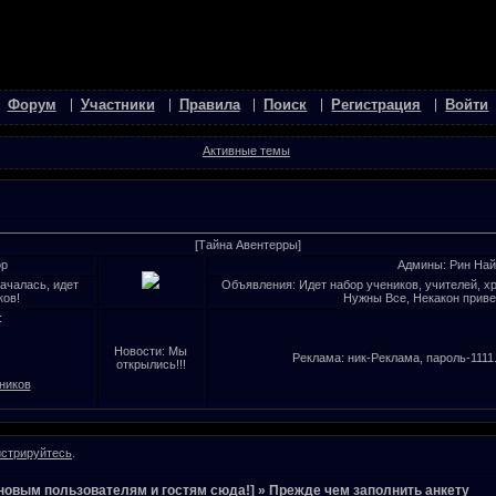
Форум
Участники
Правила
Поиск
Регистрация
Войти
Активные темы
[Тайна Авентерры]
ор
Админы: Рин Най
началась, идет
Объявления: Идет набор учеников, учителей, х
ков!
Нужны Все, Некакон приве
:
Новости: Мы
Реклама: ник-Реклама, пароль-1111.
открылись!!!
ников
истрируйтесь
.
новым пользователям и гостям сюда!]
»
Прежде чем заполнить анкету