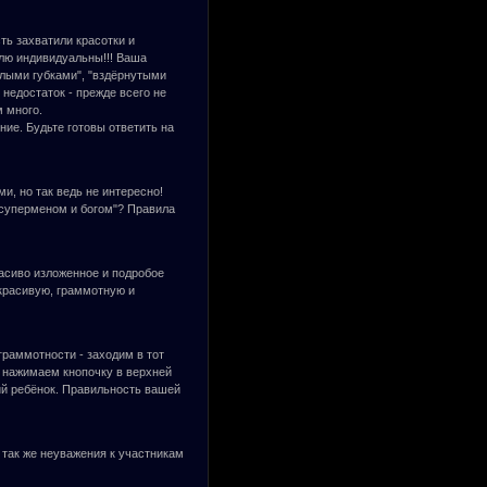
ть захватили красотки и
плю индивидуальны!!! Ваша
хлыми губками", "вздёрнутыми
 недостаток - прежде всего не
м много.
ние. Будьте готовы ответить на
, но так ведь не интересно!
 суперменом и богом"? Правила
расиво изложенное и подробое
 красивую, граммотную и
граммотности - заходим в тот
и нажимаем кнопочку в верхней
ий ребёнок. Правильность вашей
 так же неуважения к участникам