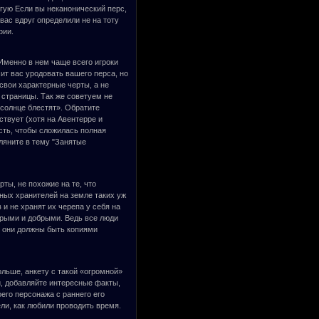
угую Если вы неканонический перс,
вас вдруг определили не на тоту
фии.
Именно в нем чаще всего игроки
ит вас уродовать вашего перса, но
свои характерные черты, а не
страницы. Так же советуем не
 солнце блестят». Обратите
ствует (хотя на Авентерре и
ть, чтобы сложилась полная
ляните в тему "Занятые
ты, не похожие на те, что
ных хранителей на земле таких уж
 и не хранят их черепа у себя на
брыми и добрыми. Ведь все люди
о они должны быть копиями
льше, анкету с такой «огромной»
, добавляйте интересные факты,
его персонажа с раннего его
ели, как любили проводить время.