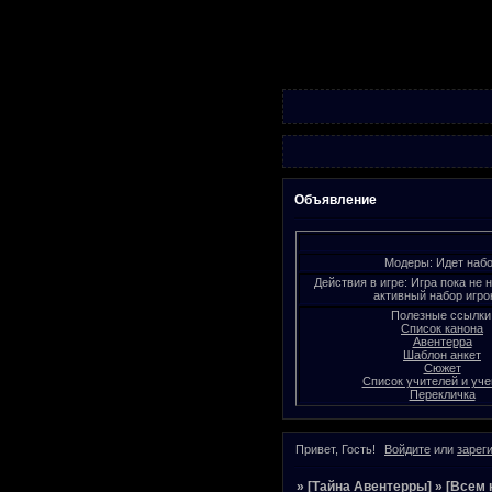
Объявление
Модеры: Идет наб
Действия в игре: Игра пока не 
активный набор игро
Полезные ссылки
Список канона
Авентерра
Шаблон анкет
Сюжет
Список учителей и уче
Перекличка
Привет, Гость!
Войдите
или
зарег
»
[Тайна Авентерры]
»
[Всем 