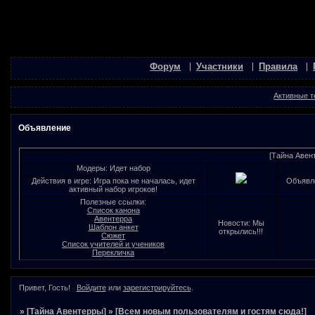
Форум
Участники
Правила
Активные 
Объявление
[Тайна Авен
Модеры: Идет набор
Действия в игре: Игра пока не началась, идет
Объявле
активный набор игроков!
Полезные ссылки:
Список канона
Авентерра
Новости: Мы
Шаблон анкет
открылись!!!
Сюжет
Список учителей и учеников
Перекличка
Привет, Гость!
Войдите
или
зарегистрируйтесь
.
»
[Тайна Авентерры]
»
[Всем новым пользователям и гостям сюда!]