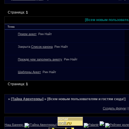
Страница:
1
[Всем новым пользовател
Тема
Прием анкет
Рин Найт
Закрыта
Список канона
Рин Найт
Прежде чем заполнить анкету
Рин Найт
Шаблоны Анкет
Рин Найт
Страница:
1
»
[Тайна Авентерры]
»
[Всем новым пользователям и гостям сюда!]
Создать форум
|
Наш Баннер: