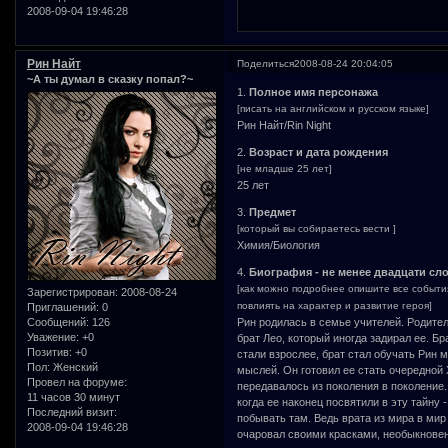
2008-09-04 19:46:28
Рин Найт
Поделиться
2008-08-24 20:04:05
~А ты думал в сказку попал?~
1.
Полное имя персонажа
[писать на английском и русском языке]
Рин Найт/Rin Night
2.
Возраст и дата рождения
[не младше 25 лет]
25 лет
3.
Предмет
[который вы собираетесь вести ]
Химия/Биология
4.
Биография - не менее двадцати с
[как можно подробнее опишите все событ
Зарегистрирован
: 2008-08-24
повлиять на характер и развитие героя]
Приглашений:
0
Сообщений:
126
Рин родилась в семье учителей. Родител
Уважение:
+0
брат Лео, который иногда задирал ее. Бр
Позитив:
+0
стали взрослее, брат стал обучать Рин 
Пол:
Женский
мыслей. Он готовил ее стать очередной
Провел на форуме:
передавалось из поколения в поколение.
11 часов 30 минут
когда ее наконец посвятили в эту тайну 
Последний визит:
побывать там. Ведь врата из мира в мир
2008-09-04 19:46:28
очаровал своими красками, необыкновен