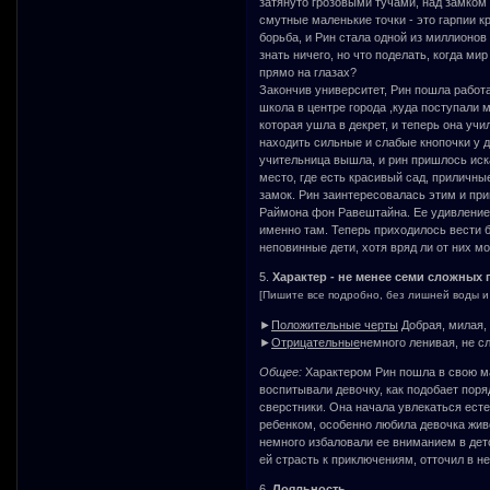
затянуто грозовыми тучами, над замком 
смутные маленькие точки - это гарпии к
борьба, и Рин стала одной из миллионов
знать ничего, но что поделать, когда м
прямо на глазах?
Закончив университет, Рин пошла работа
школа в центре города ,куда поступали
которая ушла в декрет, и теперь она уч
находить сильные и слабые кнопочки у д
учительница вышла, и рин пришлось иска
место, где есть красивый сад, приличн
замок. Рин заинтересовалась этим и пр
Раймона фон Равештайна. Ее удивление 
именно там. Теперь приходилось вести бо
неповинные дети, хотя вряд ли от них мо
5.
Характер - не менее семи сложных
[Пишите все подробно, без лишней воды и
►
Положительные черты
Добрая, милая, 
►
Отрицательные
немного ленивая, не 
Общее:
Характером Рин пошла в свою ма
воспитывали девочку, как подобает поря
сверстники. Она начала увлекаться ес
ребенком, особенно любила девочка живо
немного избаловали ее вниманием в детс
ей страсть к приключениям, отточил в 
6.
Лояльность