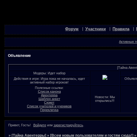
Форум
Участники
Правила
Активные 
Объявление
[Тайна Авен
Модеры: Идет набор
Действия в игре: Игра пока не началась, идет
Объявле
активный набор игроков!
Полезные ссылки:
Список канона
Авентерра
Новости: Мы
Шаблон анкет
открылись!!!
Сюжет
Список учителей и учеников
Перекличка
Привет, Гость!
Войдите
или
зарегистрируйтесь
.
»
[Тайна Авентерры]
»
[Всем новым пользователям и гостям сюда!]