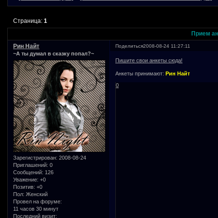
Страница:
1
Прием ан
Рин Найт
Поделиться
2008-08-24 11:27:11
~А ты думал в сказку попал?~
Пишите свои анкеты сюда!
Анкеты принимают:
Рин Найт
0
Зарегистрирован
: 2008-08-24
Приглашений:
0
Сообщений:
126
Уважение:
+0
Позитив:
+0
Пол:
Женский
Провел на форуме:
11 часов 30 минут
Последний визит: