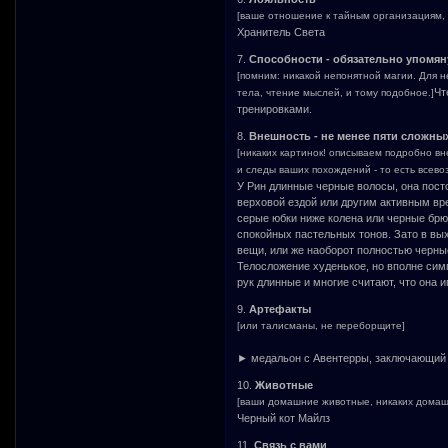
[ваше отношение к тайным организациям, т
Хранитель Света
7.
Способности - обязательно упомян
[помним: никакой непонятной магии. Для 
Чт
тела, чтение мыслей, и тому подобное.]
тренировками.
8.
Внешность - не менее пяти сложн
[никаких картинок! описываем подробно в
и следы ваших похождений - то есть всев
У Рин длинные черные волосы, она пост
верховой ездой или другим активным вр
серые юбки ниже колена или черные брю
спокойных пастельных тонов. Зато в вы
вещи, или же наоборот полностью черны
Телосложение худенькое, но вполне сим
рук длинные и многие считают, что она 
9.
Артефакты
[или талисманы, не переборщите]
► медальон с Авентерры, заключающий в
10.
Животные
[ваши домашние животные, никаких домашн
Черный кот Майлз
11.
Связь с вами