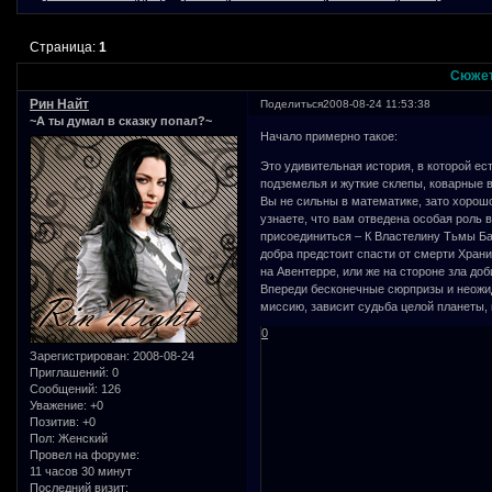
Страница:
1
Сюже
Рин Найт
Поделиться
2008-08-24 11:53:38
~А ты думал в сказку попал?~
Начало примерно такое:
Это удивительная история, в которой е
подземелья и жуткие склепы, коварные в
Вы не сильны в математике, зато хорош
узнаете, что вам отведена особая роль 
присоединиться – К Властелину Тьмы Ба
добра предстоит спасти от смерти Хран
на Авентерре, или же на стороне зла до
Впереди бесконечные сюрпризы и неожи
миссию, зависит судьба целой планеты,
0
Зарегистрирован
: 2008-08-24
Приглашений:
0
Сообщений:
126
Уважение:
+0
Позитив:
+0
Пол:
Женский
Провел на форуме:
11 часов 30 минут
Последний визит: