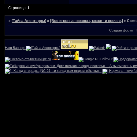
Страница:
1
»
[Тайна Авентерры]
»
[Все игровые нюансы, сюжет и прочее.]
»
Сюже
Создать форум
|
Наш Баннер: