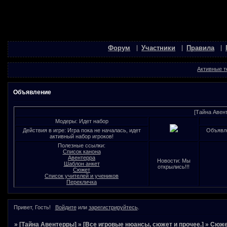
Форум
Участники
Правила
Активные 
Объявление
[Тайна Авен
Модеры: Идет набор
Действия в игре: Игра пока не началась, идет
Объявле
активный набор игроков!
Полезные ссылки:
Список канона
Авентерра
Новости: Мы
Шаблон анкет
открылись!!!
Сюжет
Список учителей и учеников
Перекличка
Привет, Гость!
Войдите
или
зарегистрируйтесь
.
»
[Тайна Авентерры]
»
[Все игровые нюансы, сюжет и прочее.]
»
Сюже