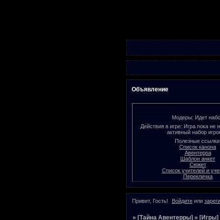
Объявление
Модеры: Идет наб
Действия в игре: Игра пока не 
активный набор игро
Полезные ссылки
Список канона
Авентерра
Шаблон анкет
Сюжет
Список учителей и уче
Перекличка
Привет, Гость!
Войдите
или
зарег
»
[Тайна Авентерры]
»
[Игры]