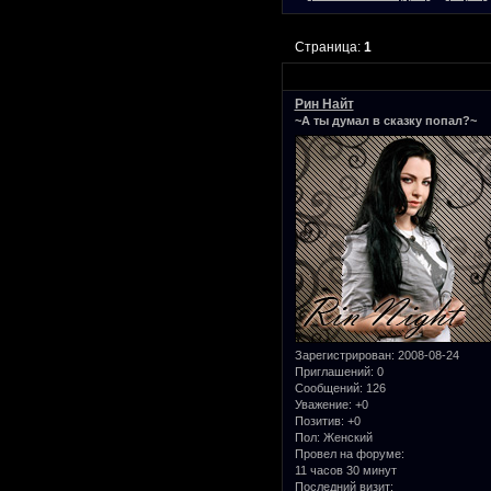
Страница:
1
Рин Найт
~А ты думал в сказку попал?~
Зарегистрирован
: 2008-08-24
Приглашений:
0
Сообщений:
126
Уважение:
+0
Позитив:
+0
Пол:
Женский
Провел на форуме:
11 часов 30 минут
Последний визит: