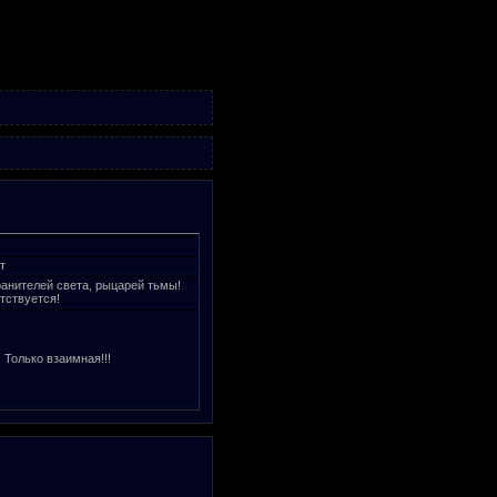
т
ранителей света, рыцарей тьмы!
тствуется!
 Только взаимная!!!