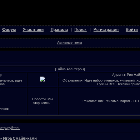
Форум
Участники
Правила
Поиск
Регистрация
Войти
Активные темы
[Тайна Авентерры]
ор
Админы: Рин Най
началась, идет
Объявления: Идет набор учеников, учителей, х
ков!
Нужны Все, Некакон приве
:
Новости: Мы
Реклама: ник-Реклама, пароль-1111.
открылись!!!
ников
истрируйтесь
.
»
Игра Смайликами