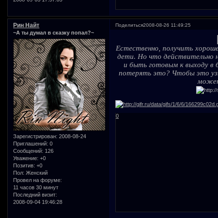
Рин Найт
Поделиться
2008-08-26 11:49:25
~А ты думал в сказку попал?~
Естественно, получить хороше
дети. Но что действительно 
и быть готовым к выходу в б
потерять это? Чтобы это уз
может
0
Зарегистрирован
: 2008-08-24
Приглашений:
0
Сообщений:
126
Уважение:
+0
Позитив:
+0
Пол:
Женский
Провел на форуме:
11 часов 30 минут
Последний визит:
2008-09-04 19:46:28