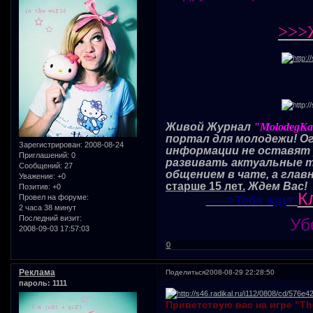
>>>
Живой Журнал
"MolodegK
портал для молодежи! О
Зарегистрирован
: 2008-08-24
информации не оставят 
Приглашений:
0
развивать актуальные 
Сообщений:
27
общением в чате, а глав
Уважение:
+0
старше 15 лет.
Ждем Вас!
Позитив:
+0
К
Провел на форуме:
----->Тебя ждут!
2 часа 38 минут
Последний визит:
Уб
2008-09-03 17:57:03
0
Реклама
Поделиться
2008-08-29 22:28:50
пароль: 1111
Приветствую вас на игре "The