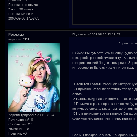
Провел на форуме:
2 часа 38 минут
Последний визит:
2008-09-03 17:57:03
Реклама
Поделиться
2008-08-26 23:23:07
пароль: 1111
*Проверила
Сейчас Вы думаете,что я начну нудно п
шикарной" ролевой?)Неееет,тут Вы сильн
говорить всякий бред в этом роде...Зде
интересно,то Вы сами загляните к нам.
.1.Хочется создать хорошую,интересную
.2.Огромное желание получить теплую,д
обиде.
.3.Работа над ролевой всем коллективом
.4.Помимо игры,которая,конечно же,буд
конкурсов,специальных тем,где участник
.5.Ну в принципе все остальное Вы дол
Зарегистрирован
: 2008-08-24
форумом,его развитием и участниками.
Приглашений:
0
Сообщений:
27
Уважение:
+0
Позитив:
+0
Все мы прекрасно знаем Зачарованных,и