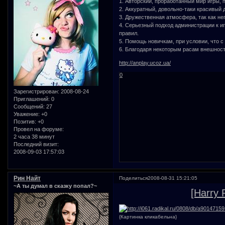
1. Авторский, проработанный мир игры,
2. Аккуратный, довольно-таки красивый
3. Дружественная атмосфера, так как не
4. Серьезный подход администрации к иг
правил.
5. Помощь новичкам, при условии, что с
6. Благодаря некоторым расам внешнос
http://anplay.ucoz.ua/
0
Зарегистрирован
: 2008-08-24
Приглашений:
0
Сообщений:
27
Уважение:
+0
Позитив:
+0
Провел на форуме:
2 часа 38 минут
Последний визит:
2008-09-03 17:57:03
Рин Найт
Поделиться
2008-08-31 15:21:05
~А ты думал в сказку попал?~
[Harry 
{Картинка кликабельна}