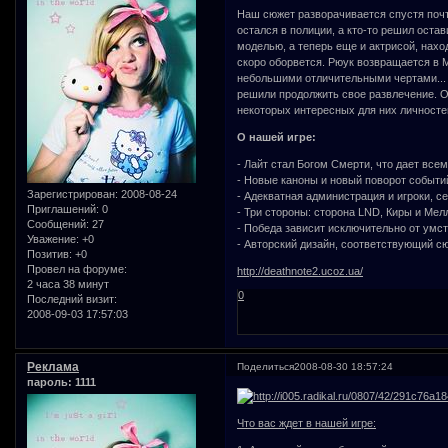
Наш сюжет разворачивается спустя почт
остался в полиции, а кто-то решил оста
моделью, а теперь еще и актрисой, наход
скоро оборвется. Рюук возвращается в М
небольшими отличительными чертами... 
решили продолжить свое развлечение. 
некоторых интересных для них личностей,
О нашей игре:
- Лайт стал Богом Смерти, что дает вс
- Новые каноны и новый поворот событий 
Зарегистрирован
: 2008-08-24
- Адекватная администрация и игроки, с
Приглашений:
0
- Три стороны: сторона LND, Киры и Мел
Сообщений:
27
- Победа зависит исключительно от умст
Уважение:
+0
- Авторский дизайн, соответствующий с
Позитив:
+0
Провел на форуме:
http://deathnote2.ucoz.ua/
2 часа 38 минут
0
Последний визит:
2008-09-03 17:57:03
Реклама
Поделиться
2008-08-30 18:57:24
пароль: 1111
Что вас ждет в нашей игре: