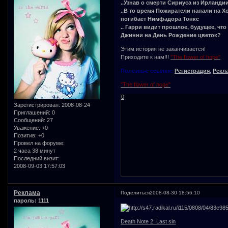
..Узнав о смерти Сириуса из Ирланди
..В то время Пожиратели напали на Х
погибает Нимфадора Тонкс
.. Гарри видит прошлое, будущее, чт
Джинни на День Рождение цветок?
Этим история не заканчивается!
Приходите к нам!!!
"The flower of hope"
Полезные ссылки:
Регистрация
,
Рекл
"The flower of hope"
0
Зарегистрирован
: 2008-08-24
Приглашений:
0
Сообщений:
27
Уважение:
+0
Позитив:
+0
Провел на форуме:
2 часа 38 минут
Последний визит:
2008-09-03 17:57:03
Реклама
Поделиться
2008-08-30 18:56:10
пароль: 1111
Death Note 2: Last sin