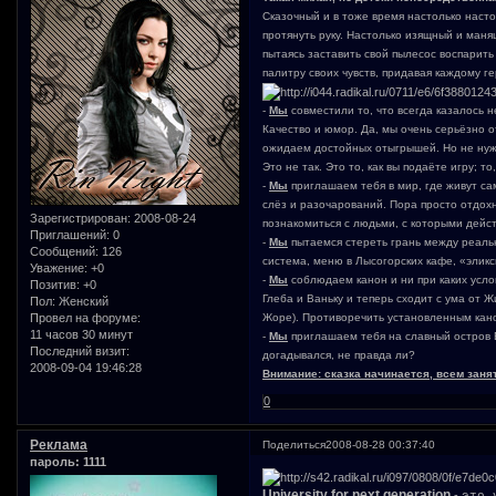
Сказочный и в тоже время настолько насто
протянуть руку. Настолько изящный и маня
пытаясь заставить свой пылесос воспарит
палитру своих чувств, придавая каждому 
-
Мы
совместили то, что всегда казалось н
Качество и юмор. Да, мы очень серьёзно о
ожидаем достойных отыгрышей. Но не нужно
Это не так. Это то, как вы подаёте игру; т
-
Мы
приглашаем тебя в мир, где живут с
слёз и разочарований. Пора просто отдохн
Зарегистрирован
: 2008-08-24
познакомиться с людьми, с которыми дейс
Приглашений:
0
-
Мы
пытаемся стереть грань между реальн
Сообщений:
126
система, меню в Лысогорских кафе, «элик
Уважение:
+0
-
Мы
соблюдаем канон и ни при каких усло
Позитив:
+0
Глеба и Ваньку и теперь сходит с ума от 
Пол:
Женский
Провел на форуме:
Жоре). Противоречить установленным кан
11 часов 30 минут
-
Мы
приглашаем тебя на славный остров Б
Последний визит:
догадывался, не правда ли?
2008-09-04 19:46:28
Внимание: сказка начинается, всем зан
0
Реклама
Поделиться
2008-08-28 00:37:40
пароль: 1111
University for next generation
-