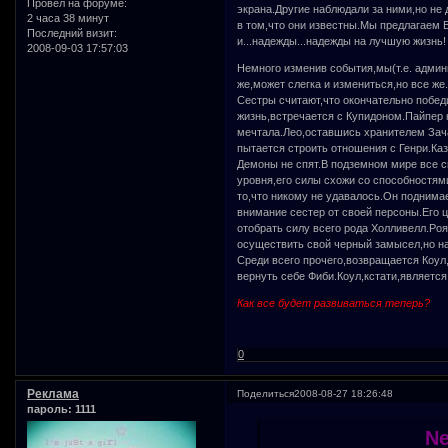
Провел на форуме:
экрана.Другие наблюдали за ними,но не 
2 часа 38 минут
в том,что они известны.Мы предлагаем В
Последний визит:
и...надежды...надежды на лучшую жизнь!
2008-09-03 17:57:03
Немного изменив события,мы(т.е. админ
же,может слегка и измениться,но все же.
Сестры считают,что окончательно побед
жизнь,встречается с Купидоном.Пайпер 
мечтала.Лео,оставшись хранителем Зач
пытается строить отношения с Генри.Каз
Демоны не спят.В подземном мире все 
уровня,его силы схожи со способностям
то,что никому не удавалось.Он поднима
внимание сестер от своей персоны.Его ц
отобрать силу всего рода Холливелл.Роя
осуществить свой черный замысел,но на
Среди всего прочего,возвращается Коу
вернуть себе Фиби.Коул,кстати,является
Как все будет развиваться теперь?
0
Реклама
Поделиться
2008-08-27 18:26:48
пароль: 1111
Ne