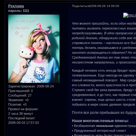
Реклама
Поделиться
2008-08-26 14:06:00
пароль: 1111
Что может произойти, если один неуда
пытаясь вызвать первоклассных воино
непредсказуемыми. В одно прекрасное 
родиной Англию, обнаружили себя вне д
стремился понять – настолько все был
теперь делать оказавшимся в средневе
захотят возвращаться обратно? Но он
Средневековой Англии же так легко «по
неизвестном направлении, и провозгл
Каждый человек хоть иногда бредит при
телевизионным. Еще никогда ни одному 
самый неожиданный поворот. Мир средн
его сложности, много красочности и про
Зарегистрирован
: 2008-08-24
Стремит свой бег река времени, бредут
Приглашений:
0
средневековья, и до того, как первые сн
Сообщений:
27
взвоют сирены, еще целых шесть столе
Уважение:
+0
Позитив:
+0
побывать в мире своих далеких предков 
Провел на форуме:
Почти все роли прибывших из будуще
2 часа 38 минут
Последний визит:
Наши многочисленные плюсы:
2008-09-03 17:57:03
• Безбашенная
гениальная
администрац
• Продуманный интересный сюжет.
• Возможность игры будет предоставлена