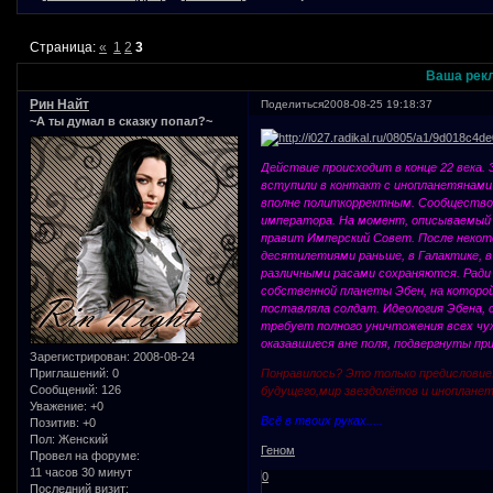
Страница:
«
1
2
3
Ваша рек
Рин Найт
Поделиться
2008-08-25 19:18:37
~А ты думал в сказку попал?~
Действие происходит в конце 22 века.
вступили в контакт с инопланетянами 
вполне политкорректным. Сообщество 
императора. На момент, описываемый 
правит Имперский Совет. После некот
десятилетиями раньше, в Галактике, 
различными расами сохраняются. Ради
собственной планеты Эбен, на которо
поставляла солдат. Идеология Эбена,
требует полного уничтожения всех чуж
оказавшиеся вне поля, подвергнуты пр
Зарегистрирован
: 2008-08-24
Приглашений:
0
Понравилось? Это только предисловие..
Сообщений:
126
будущего,мир звездолётов и инопланет
Уважение:
+0
Всё в твоих руках.....
Позитив:
+0
Пол:
Женский
Геном
Провел на форуме:
11 часов 30 минут
0
Последний визит: