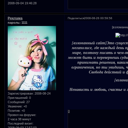
2008-09-04 19:46:28
Реклама
Поделиться
2008-08-26 00:59:56
пароль: 1111
[взломанны
[взломанный сайт]Это существ
мегаполисе, где каждый день п
мире, поэтому писать о чем-т
может быть и перевернешь судьб
принимать решения, какими
ограничения, но ты увидишь, ч
Свобода действий и 
[взлом
Ненависть и любовь, счастье и 
Зарегистрирован
: 2008-08-24
Приглашений:
0
Сообщений:
27
Уважение:
+0
Позитив:
+0
0
Провел на форуме:
2 часа 38 минут
Последний визит:
2008-09-03 17:57:03