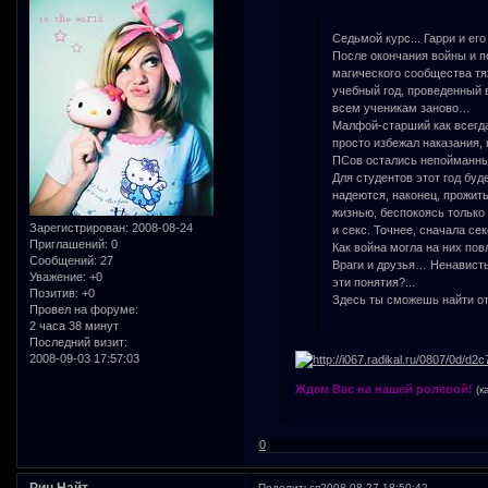
Седьмой курс... Гарри и ег
После окончания войны и п
магического сообщества т
учебный год, проведенный 
всем ученикам заново…
Малфой-старший как всегда 
просто избежал наказания, 
ПСов остались непойманны
Для студентов этот год бу
надеются, наконец, прожить
жизнью, беспокоясь только 
Зарегистрирован
: 2008-08-24
и секс. Точнее, сначала с
Приглашений:
0
Как война могла на них повл
Сообщений:
27
Враги и друзья… Ненавист
Уважение:
+0
эти понятия?...
Позитив:
+0
Здесь ты сможешь найти о
Провел на форуме:
2 часа 38 минут
Последний визит:
2008-09-03 17:57:03
Ждем Вас на нашей ролевой!
(к
0
Рин Найт
Поделиться
2008-08-27 18:50:42