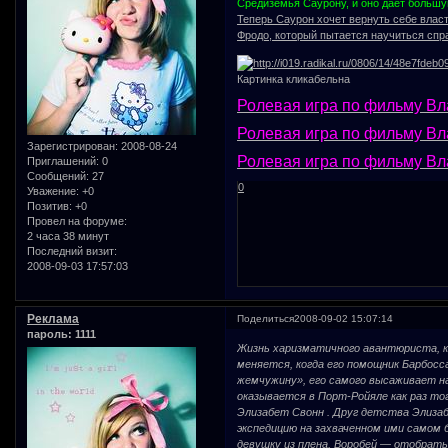
Средиземья Саурону, и оно дает большу
Теперь Саурон хочет вернуть себе влас
Фродо, который пытается научиться спр
Картинка кликабельна
Ролевая игра по фильму Вла
Ролевая игра по фильму Вла
Зарегистрирован
: 2008-08-24
Ролевая игра по фильму Вла
Приглашений:
0
Сообщений:
27
0
Уважение:
+0
Позитив:
+0
Провел на форуме:
2 часа 38 минут
Последний визит:
2008-09-03 17:57:03
Реклама
Поделиться
2008-09-02 15:07:14
пароль: 1111
Жизнь харизматичного авантюриста, ка
меняется, когда его помощник Барбос
жемчужину», его самого высаживает н
оказывается в Порт-Ройяле как раз тог
Элизабет Свонн . Друг детства Элиза
экспедицию на захваченном ими самом 
девушку из плена, Воробей — отобрать