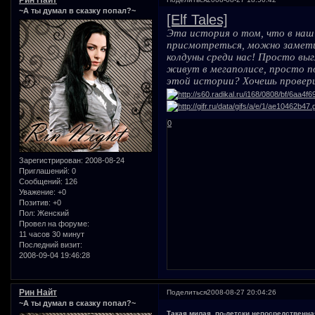
~А ты думал в сказку попал?~
[Elf Tales]
Эта история о том, что в наш
присмотреться, можно заметит
колдуны среди нас! Просто вы
живут в мегаполисе, просто п
этой истории? Хочешь проверит
0
Зарегистрирован
: 2008-08-24
Приглашений:
0
Сообщений:
126
Уважение:
+0
Позитив:
+0
Пол:
Женский
Провел на форуме:
11 часов 30 минут
Последний визит:
2008-09-04 19:46:28
Рин Найт
Поделиться
2008-08-27 20:04:26
~А ты думал в сказку попал?~
Такая милая, по-детски непосредственна