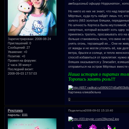
амбициозный офицер Норрингтон , кото
Но никто из них не знает, что над пират
Мёртвых, куда путь найдёт лишь тот, кто
золото (663 золотые бляшки, переданные
Но алчность Кортеса была неутолимой, 
смертных, который возьмёт хоть одну зол
принялись тратить, просажывать его на 
Зарегистрирован
: 2008-08-24
больше становилось ясно, что вино не г
Приглашений:
0
унять огонь, терзающий их... Они не жив
Сообщений:
27
от жажды и не могли утолить её, как дол
Уважение:
+0
ветра, брызги и солнце, и тепло женского
Позитив:
+0
способ избавиться от проклятия: нужно 
Провел на форуме:
бляшек оказывается у Элизабет, взявше
2 часа 38 минут
отправиться на остров Мёртвых вместе с 
Последний визит:
2008-09-03 17:57:03
Наша история о пиратах тольк
Торопись занять роль!!!
Картинка кликабельна
0
Реклама
Поделиться
2008-09-02 15:10:40
пароль: 1111