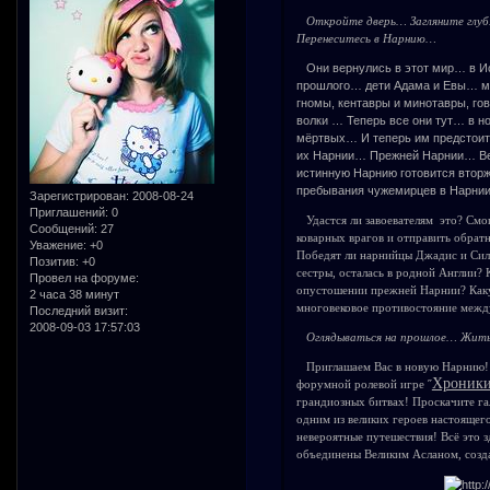
Откройте дверь… Загляните глу
Перенеситесь в Нарнию…
Они вернулись в этот мир… в И
прошлого… дети Адама и Евы… ма
гномы, кентавры и минотавры, гов
волки … Теперь все они тут… в 
мёртвых… И теперь им предстоит
их Нарнии… Прежней Нарнии… Вед
истинную Нарнию готовится вторже
пребывания чужемирцев в Нарнии.
Зарегистрирован
: 2008-08-24
Приглашений:
0
Удастся ли завоевателям это? Смо
Сообщений:
27
коварных врагов и отправить обрат
Уважение:
+0
Победят ли нарнийцы Джадис и Силее
Позитив:
+0
сестры, осталась в родной Англии? 
Провел на форуме:
опустошении прежней Нарнии? Каку
2 часа 38 минут
многовековое противостояние меж
Последний визит:
2008-09-03 17:57:03
Оглядываться на прошлое… Жить
Приглашаем Вас в новую Нарнию! О
Хроники
форумной ролевой игре ˝
грандиозных битвах! Проскачите га
одним из великих героев настоящег
невероятные путешествия! Всё это 
объединены Великим Асланом, соз