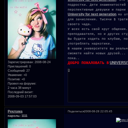
это 
подростки. Дети знаменитостей 
перспективные девушки и парни 
University for next generation
.
Но о
для зачисления. Тысячи $ тратя
своего чада.
У всех есть свой круг общения.
преподавателя, но и других 
Вы будете ходить по клубам, по
употреблять наркотики.
В нашем университете вы реальн
сможете найти новых друзей... 
пока..
Зарегистрирован
: 2008-08-24
UNIVERSI
ДОБРО ПОЖАЛОВАТЬ В
Приглашений:
0
0
Сообщений:
27
Уважение:
+0
Позитив:
+0
Провел на форуме:
2 часа 38 минут
Последний визит:
2008-09-03 17:57:03
Реклама
Поделиться
2008-08-28 22:05:45
пароль: 1111