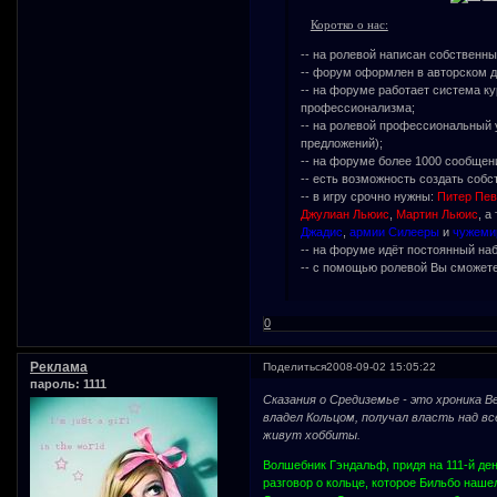
Коротко о нас:
-- на ролевой написан собственн
-- форум оформлен в авторском ди
-- на форуме работает система к
профессионализма;
-- на ролевой профессиональный 
предложений);
-- на форуме более 1000 сообщен
-- есть возможность создать собс
-- в игру срочно нужны:
Питер Пев
Джулиан Льюис
,
Мартин Льюис
, а
Джадис
,
армии Силееры
и
чужеми
-- на форуме идёт постоянный на
-- с помощью ролевой Вы сможете
0
Реклама
Поделиться
2008-09-02 15:05:22
пароль: 1111
Сказания о Средиземье - это хроника В
владел Кольцом, получал власть над вс
живут хоббиты.
Волшебник Гэндальф, придя на 111-й ден
разговор о кольце, которое Бильбо наше