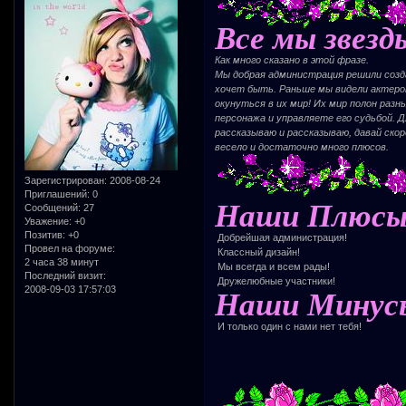
Все мы звезд
Как много сказано в этой фразе.
Мы добрая администрация решили созд
хочет быть. Раньше мы видели актеров 
окунуться в их мир! Их мир полон разн
персонажа и управляете его судьбой. Д
рассказываю и рассказываю, давай скор
весело и достаточно много плюсов.
Зарегистрирован
: 2008-08-24
Приглашений:
0
Наши Плюсы
Сообщений:
27
Уважение:
+0
Позитив:
+0
Добрейшая администрация!
Провел на форуме:
Классный дизайн!
2 часа 38 минут
Мы всегда и всем рады!
Последний визит:
Дружелюбные участники!
2008-09-03 17:57:03
Наши Минус
И только один с нами нет тебя!