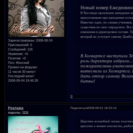
Новый номер Ежедновно
В Хогсмиде произошло нападение на
присутсвовали при наподении остал
Известно одно, по словам учеников
существам не смог определить. Все
изменения в деркторском составе. Т
который не уступает самому Дамбол
Зарегистрирован
: 2008-08-24
Приглашений:
0
Сообщений:
126
Уважение:
+0
В Хогвартсе наступили Т
Позитив:
+0
роль директора избрали...
Пол:
Женский
пожирателями-учителями. 
Провел на форуме:
вытеснили из Хогвартса. 
11 часов 30 минут
дать отпор самому Волан
Последний визит:
битвы!
2008-09-04 19:46:28
0
Реклама
Поделиться
2008-09-01 18:20:14
пароль: 1111
Царство волшебной сказки поистин
красота и вечная опасность, радос