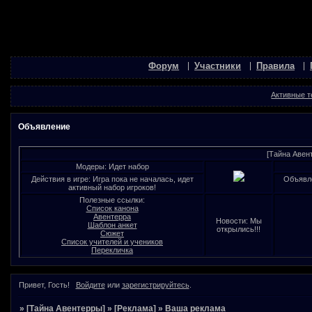
Форум
Участники
Правила
Активные 
Объявление
[Тайна Авен
Модеры: Идет набор
Действия в игре: Игра пока не началась, идет
Объявле
активный набор игроков!
Полезные ссылки:
Список канона
Авентерра
Новости: Мы
Шаблон анкет
открылись!!!
Сюжет
Список учителей и учеников
Перекличка
Привет, Гость!
Войдите
или
зарегистрируйтесь
.
»
[Тайна Авентерры]
»
[Реклама]
»
Ваша реклама