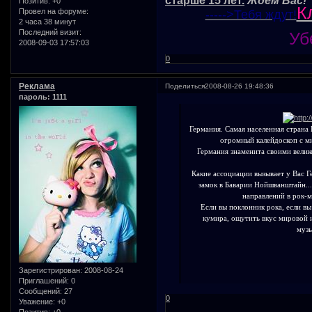
старше 15 лет.
Ждем Вас!
Позитив:
+0
К
Провел на форуме:
----->Тебя ждут!
2 часа 38 минут
Последний визит:
Уб
2008-09-03 17:57:03
0
Реклама
Поделиться
2008-08-26 19:48:36
пароль: 1111
Германия. Самая населенная страна Е
огромный калейдоскоп с м
Германия знаменита своими велик
Какие ассоциации вызывает у Вас Г
замок в Баварии Нойшванштайн...
направлений в рок-м
Если вы поклонник рока, если вы
кумира, ощутить вкус мировой 
музы
Зарегистрирован
: 2008-08-24
Приглашений:
0
Сообщений:
27
0
Уважение:
+0
Позитив:
+0