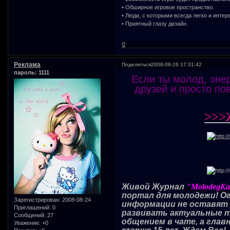
• Обширное игровое пространство.
• Люди, с которыми всегда легко и инте
• Приятный глазу дизайн.
0
Реклама
Поделиться
2008-08-26 17:31:42
пароль: 1111
Если ты молод, эне
друзей и просто по
>>>
Живой Журнал
"MolodegK
портал для молодежи! О
Зарегистрирован
: 2008-08-24
информации не оставят 
Приглашений:
0
развивать актуальные 
Сообщений:
27
общением в чате, а глав
Уважение:
+0